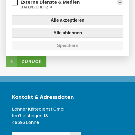
Externe Dienste & Medien
DATENSCHUTZ
Aufklapp
Alle akzeptieren
Unser großer Dank an
Horst Warschke
für 40 Jahre in
unserem Team.
Alle ablehnen
Wir freuen uns auf weitere Jahre mit Horst!
Speichern
ZURÜCK
Kontakt & Adressdaten
Lohner Kältedienst GmbH
Im Gleisbogen 18
49393 Lohne