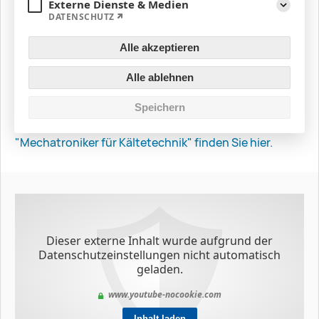
Externe Dienste & Medien
Aktuelles & Jobangebote
DATENSCHUTZ
Aufklapp
Alle akzeptieren
Sie sind interessiert an Kältetechnik und wollen in
einem innovativen Traditionsunternehmen arbeiten?
Alle ablehnen
Wir möchten Sie mit unserem Imagefilm dazu
animieren und Ihnen die aktuellen Jobangebote
Speichern
nennen.
Weitere Infos zum coolsten Job der Welt
"Mechatroniker für Kältetechnik" finden Sie hier.