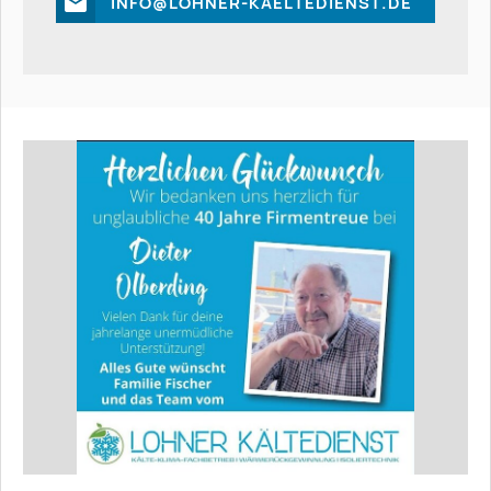
I
N
F
O
@
L
O
H
N
E
R
-
K
A
E
L
T
E
D
I
E
N
S
T
.
D
E